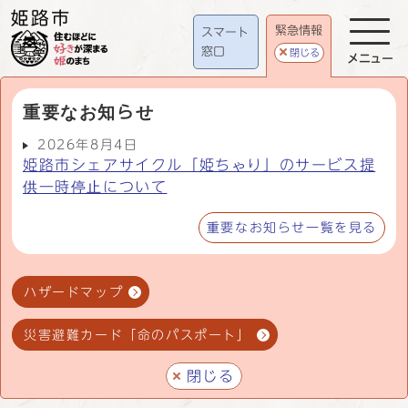
緊急情報
スマート
窓口
閉じる
メニュー
重要なお知らせ
2026年8月4日
姫路市シェアサイクル「姫ちゃり」のサービス提
供一時停止について
重要なお知らせ一覧を見る
ハザードマップ
災害避難カード「命のパスポート」
閉じる