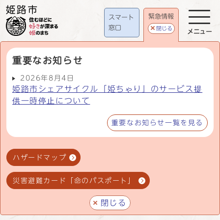
緊急情報
スマート
窓口
閉じる
メニュー
重要なお知らせ
2026年8月4日
姫路市シェアサイクル「姫ちゃり」のサービス提
供一時停止について
重要なお知らせ一覧を見る
ハザードマップ
災害避難カード「命のパスポート」
閉じる