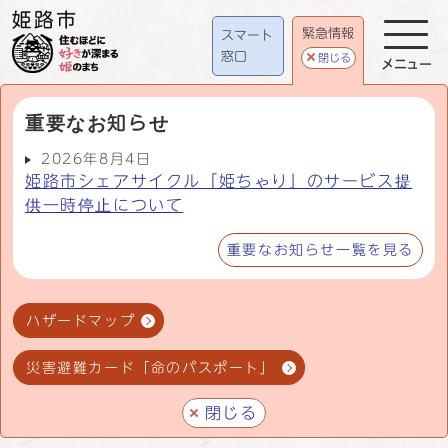
緊急情報
スマート
窓口
閉じる
メニュー
重要なお知らせ
2026年8月4日
姫路市シェアサイクル「姫ちゃり」のサービス提
供一時停止について
重要なお知らせ一覧を見る
ハザードマップ
災害避難カード「命のパスポート」
閉じる