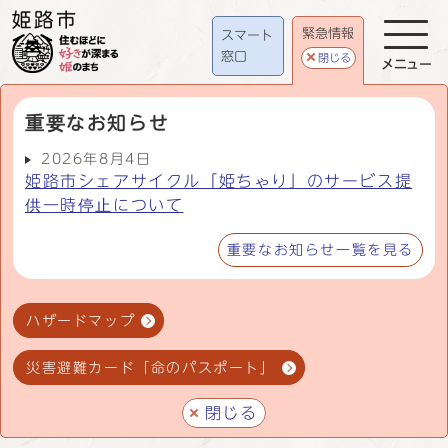
緊急情報
スマート
窓口
閉じる
メニュー
重要なお知らせ
2026年8月4日
姫路市シェアサイクル「姫ちゃり」のサービス提
供一時停止について
重要なお知らせ一覧を見る
ハザードマップ
災害避難カード「命のパスポート」
閉じる