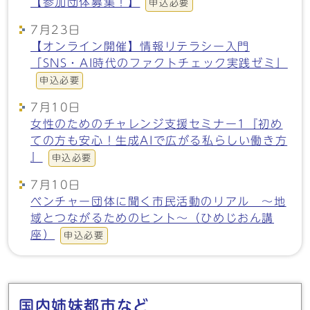
【参加団体募集！】
申込必要
7月23日
【オンライン開催】情報リテラシー入門
「SNS・AI時代のファクトチェック実践ゼミ」
申込必要
7月10日
女性のためのチャレンジ支援セミナー1『初め
ての方も安心！生成AIで広がる私らしい働き方
』
申込必要
7月10日
ベンチャー団体に聞く市民活動のリアル ～地
域とつながるためのヒント～（ひめじおん講
座）
申込必要
メインメニュー
国内姉妹都市など