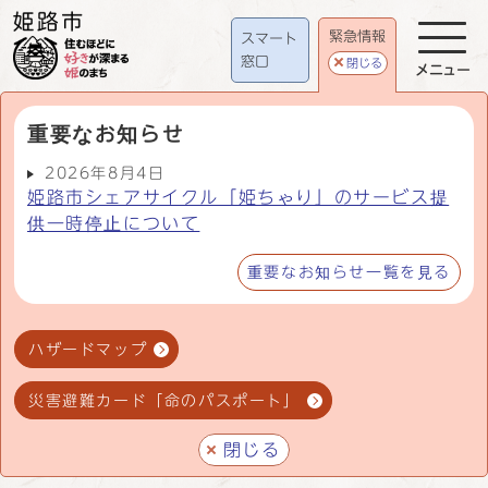
緊急情報
スマート
窓口
閉じる
メニュー
重要なお知らせ
2026年8月4日
姫路市シェアサイクル「姫ちゃり」のサービス提
供一時停止について
重要なお知らせ一覧を見る
ハザードマップ
災害避難カード「命のパスポート」
閉じる