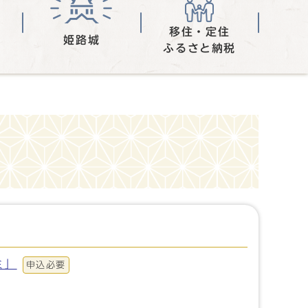
移住・定住
姫路城
ふるさと納税
ミ」
申込必要