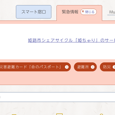
スマート
窓口
緊急情報
閉じる
Mul
姫路市シェアサイクル「姫ちゃり」のサー
災害避難カード「命のパスポート」
避難所
防災