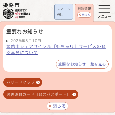
緊急情報
スマート
窓口
閉じる
メニュー
重要なお知らせ
2026年8月10日
姫路市シェアサイクル「姫ちゃり」サービスの順
次再開について
重要なお知らせ一覧を見る
ハザードマップ
災害避難カード「命のパスポート」
閉じる