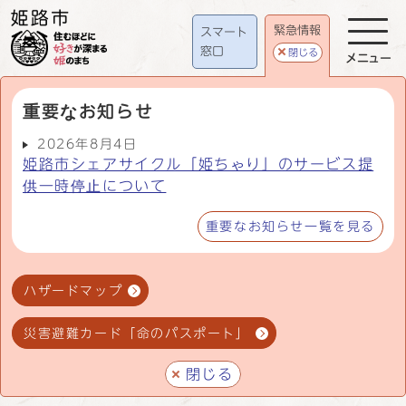
緊急情報
スマート
窓口
閉じる
メニュー
重要なお知らせ
2026年8月4日
姫路市シェアサイクル「姫ちゃり」のサービス提
供一時停止について
重要なお知らせ一覧を見る
ハザードマップ
災害避難カード「命のパスポート」
閉じる