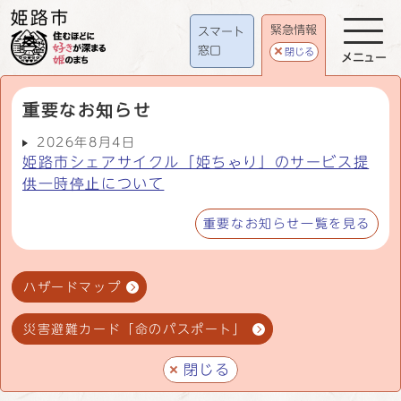
緊急情報
スマート
窓口
閉じる
メニュー
重要なお知らせ
2026年8月4日
姫路市シェアサイクル「姫ちゃり」のサービス提
供一時停止について
重要なお知らせ一覧を見る
ハザードマップ
災害避難カード「命のパスポート」
閉じる