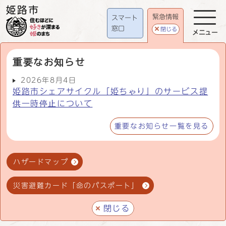
緊急情報
スマート
窓口
閉じる
メニュー
重要なお知らせ
2026年8月4日
姫路市シェアサイクル「姫ちゃり」のサービス提
供一時停止について
重要なお知らせ一覧を見る
ハザードマップ
災害避難カード「命のパスポート」
閉じる