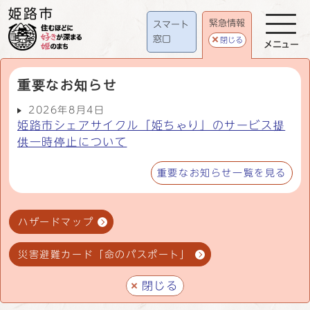
緊急情報
スマート
窓口
閉じる
メニュー
重要なお知らせ
2026年8月4日
姫路市シェアサイクル「姫ちゃり」のサービス提
供一時停止について
重要なお知らせ一覧を見る
ハザードマップ
災害避難カード「命のパスポート」
閉じる