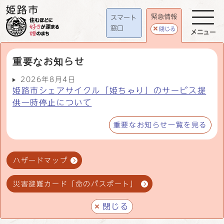
緊急情報
スマート
窓口
閉じる
メニュー
重要なお知らせ
2026年8月4日
姫路市シェアサイクル「姫ちゃり」のサービス提
供一時停止について
重要なお知らせ一覧を見る
ハザードマップ
災害避難カード「命のパスポート」
閉じる