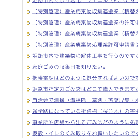
姫路市内でポリ塩化ビフェニル（PCB）
（特別管理）産業廃棄物収集運搬業（積替
（特別管理）産業廃棄物収集運搬業の許可
（特別管理）産業廃棄物収集運搬業（積替
（特別管理）産業廃棄物処理業許可申請書
姫路市内で建築物の解体工事を行うのです
家庭ごみの収集日を知りたい。
携帯電話はどのように処分すればよいので
姫路市指定のごみ袋はどこで購入できます
自治会で清掃（溝掃除・草刈・落葉収集・
通学路になっている街路樹（桜並木）の害
事業所や店舗から出るごみはどのように処
仮設トイレのくみ取りをお願いしたいので