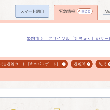
スマート
窓口
緊急情報
閉じる
Mul
姫路市シェアサイクル「姫ちゃり」のサー
災害避難カード「命のパスポート」
避難所
防災