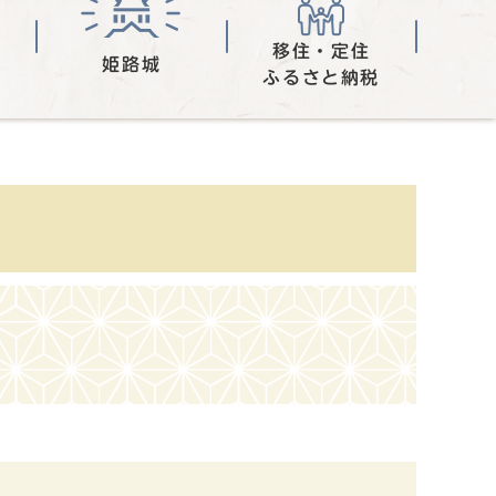
移住・定住
姫路城
ふるさと納税