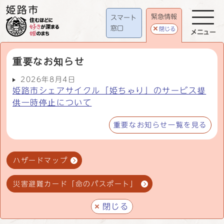
緊急情報
スマート
窓口
閉じる
メニュー
重要なお知らせ
2026年8月4日
姫路市シェアサイクル「姫ちゃり」のサービス提
供一時停止について
重要なお知らせ一覧を見る
ハザードマップ
災害避難カード「命のパスポート」
閉じる