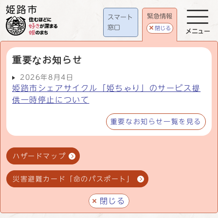
緊急情報
スマート
窓口
閉じる
メニュー
重要なお知らせ
2026年8月4日
姫路市シェアサイクル「姫ちゃり」のサービス提
供一時停止について
重要なお知らせ一覧を見る
ハザードマップ
災害避難カード「命のパスポート」
閉じる