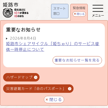
緊急情報
スマート
窓口
閉じる
メニュー
重要なお知らせ
2026年8月4日
姫路市シェアサイクル「姫ちゃり」のサービス提
供一時停止について
重要なお知らせ一覧を見る
ハザードマップ
災害避難カード「命のパスポート」
閉じる