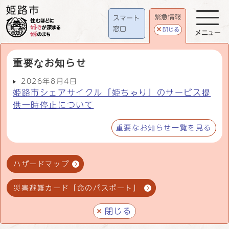
緊急情報
スマート
窓口
閉じる
メニュー
重要なお知らせ
2026年8月4日
姫路市シェアサイクル「姫ちゃり」のサービス提
供一時停止について
重要なお知らせ一覧を見る
ハザードマップ
災害避難カード「命のパスポート」
閉じる