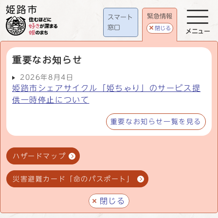
緊急情報
スマート
窓口
閉じる
メニュー
重要なお知らせ
2026年8月4日
姫路市シェアサイクル「姫ちゃり」のサービス提
供一時停止について
重要なお知らせ一覧を見る
ハザードマップ
災害避難カード「命のパスポート」
閉じる