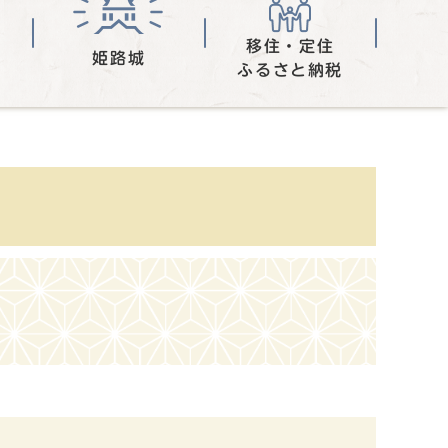
移住・定住
姫路城
ふるさと納税