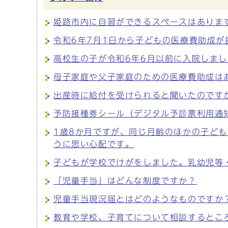
姫路市内に自習ができるスペースはありま
令和6年7月1日から子どもの医療費助成
高校生の子が令和6年6月以前に入院しま
母子家庭や父子家庭のための医療費助成は
出産時に給付を受けられると聞いたのです
予防接種券シール（デジタル予診票利用通
1歳8か月ですが、同じ月齢のほかの子ど
うに思い心配です。
子どもが学校でけがをしました。乳幼児等
「児童手当」はどんな制度ですか？
児童手当現況届とはどのようなものですか
教育や学校、子育てについて相談するとこ