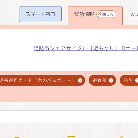
スマート
窓口
緊急情報
閉じる
Mul
姫路市シェアサイクル「姫ちゃり」のサー
災害避難カード「命のパスポート」
避難所
防災