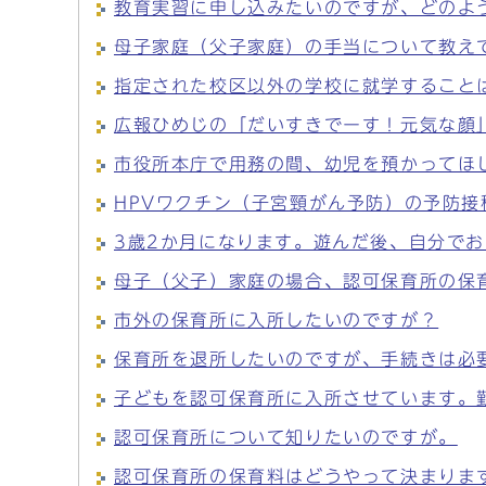
教育実習に申し込みたいのですが、どのよ
母子家庭（父子家庭）の手当について教え
指定された校区以外の学校に就学すること
広報ひめじの「だいすきでーす！元気な顔
市役所本庁で用務の間、幼児を預かってほ
HPVワクチン（子宮頸がん予防）の予防接
3歳2か月になります。遊んだ後、自分で
母子（父子）家庭の場合、認可保育所の保
市外の保育所に入所したいのですが？
保育所を退所したいのですが、手続きは必
子どもを認可保育所に入所させています。
認可保育所について知りたいのですが。
認可保育所の保育料はどうやって決まりま