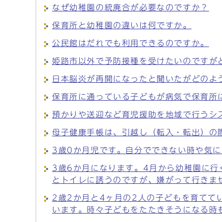
なぜ幼稚園の統廃合が必要なのですか？
保育所と幼稚園の違いは何ですか。
公民館はだれでも利用できるのですか。
姫路市以外で予防接種を受けたいのですが
日本脳炎が再開になったと聞いたがどのよ
保育所に通っている子どもが病気で保育所
預かりや送迎など育児援助を地域で行うシ
母子健康手帳は、引越し（転入・転出）の
3歳0か月児です。自分でできない時や気
3歳6か月になります。4月から幼稚園に
とトイレに誘うのですが、嫌がって行きま
2歳2か月と4ヶ月の2人の子どもを育て
います。時々子どもをたたきそうになる時