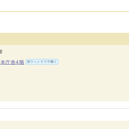
課
 本庁舎4階
別ウィンドウで開く