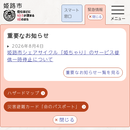
緊急情報
スマート
窓口
閉じる
メニュー
重要なお知らせ
2026年8月4日
姫路市シェアサイクル「姫ちゃり」のサービス提
供一時停止について
重要なお知らせ一覧を見る
ハザードマップ
災害避難カード「命のパスポート」
閉じる