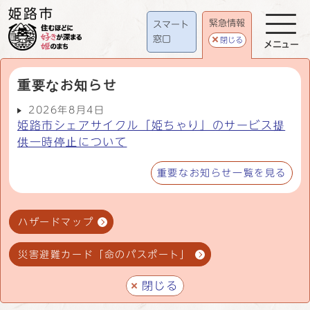
緊急情報
スマート
窓口
閉じる
メニュー
重要なお知らせ
2026年8月4日
姫路市シェアサイクル「姫ちゃり」のサービス提
供一時停止について
重要なお知らせ一覧を見る
ハザードマップ
災害避難カード「命のパスポート」
閉じる