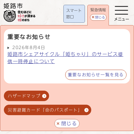
緊急情報
スマート
窓口
閉じる
メニュー
重要なお知らせ
2026年8月4日
姫路市シェアサイクル「姫ちゃり」のサービス提
供一時停止について
重要なお知らせ一覧を見る
ハザードマップ
災害避難カード「命のパスポート」
閉じる