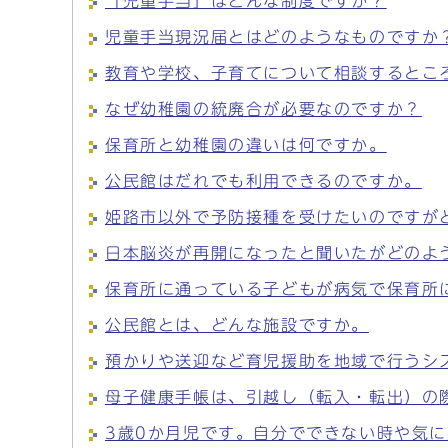
「児童手当」はどんな制度ですか？
児童手当現況届とはどのようなものですか
教育や学校、子育てについて相談するとこ
なぜ幼稚園の統廃合が必要なのですか？
保育所と幼稚園の違いは何ですか。
公民館はだれでも利用できるのですか。
姫路市以外で予防接種を受けたいのですが
日本脳炎が再開になったと聞いたがどのよ
保育所に通っている子どもが病気で保育所
公民館とは、どんな施設ですか。
預かりや送迎など育児援助を地域で行うシ
母子健康手帳は、引越し（転入・転出）の
3歳0か月児です。自分でできない時や気