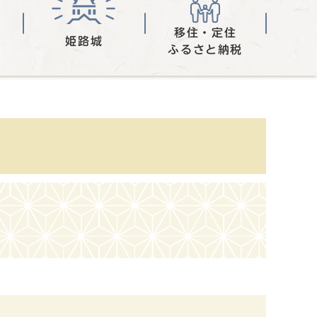
移住・定住
姫路城
ふるさと納税