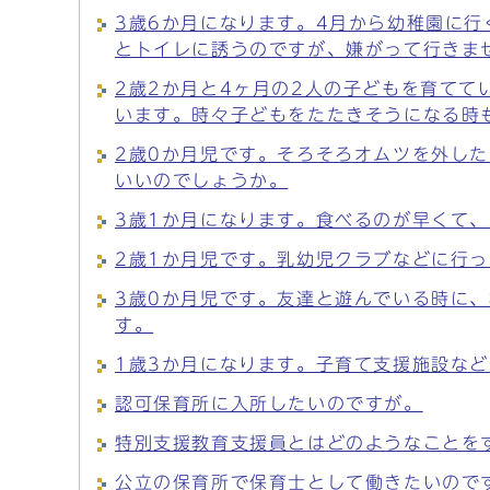
3歳6か月になります。4月から幼稚園に
とトイレに誘うのですが、嫌がって行きま
2歳2か月と4ヶ月の2人の子どもを育て
います。時々子どもをたたきそうになる時
2歳0か月児です。そろそろオムツを外し
いいのでしょうか。
3歳1か月になります。食べるのが早くて
2歳1か月児です。乳幼児クラブなどに行
3歳0か月児です。友達と遊んでいる時に
す。
1歳3か月になります。子育て支援施設な
認可保育所に入所したいのですが。
特別支援教育支援員とはどのようなことを
公立の保育所で保育士として働きたいので