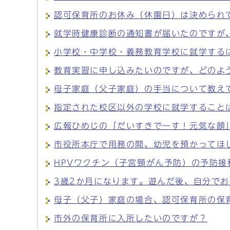
認可保育所のお休み（休園日）は決められ
就学時健康診断の通知書が届いたのですが
小学校・中学校・義務教育学校に就学する
教育実習に申し込みたいのですが、どのよ
母子家庭（父子家庭）の手当について教え
指定された校区以外の学校に就学すること
広報ひめじの「だいすきでーす！元気な顔
市役所本庁で用務の間、幼児を預かってほ
HPVワクチン（子宮頸がん予防）の予防接
3歳2か月になります。遊んだ後、自分で
母子（父子）家庭の場合、認可保育所の保
市外の保育所に入所したいのですが？