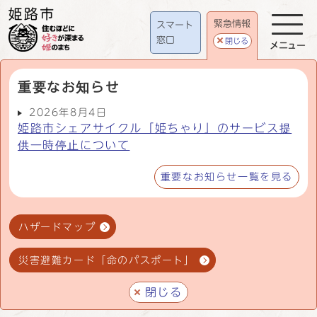
緊急情報
スマート
窓口
閉じる
メニュー
重要なお知らせ
2026年8月4日
姫路市シェアサイクル「姫ちゃり」のサービス提
供一時停止について
重要なお知らせ一覧を見る
ハザードマップ
災害避難カード「命のパスポート」
閉じる