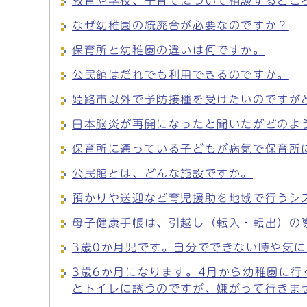
教育や学校、子育てについて相談するとこ
なぜ幼稚園の統廃合が必要なのですか？
保育所と幼稚園の違いは何ですか。
公民館はだれでも利用できるのですか。
姫路市以外で予防接種を受けたいのですが
日本脳炎が再開になったと聞いたがどのよ
保育所に通っている子どもが病気で保育所
公民館とは、どんな施設ですか。
預かりや送迎など育児援助を地域で行うシ
母子健康手帳は、引越し（転入・転出）の
3歳0か月児です。自分でできない時や気
3歳6か月になります。4月から幼稚園に
とトイレに誘うのですが、嫌がって行きま