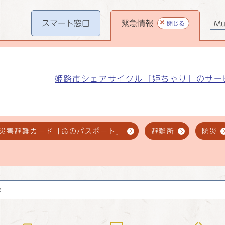
スマート
窓口
緊急情報
閉じる
Mul
姫路市シェアサイクル「姫ちゃり」のサー
災害避難カード「命のパスポート」
避難所
防災