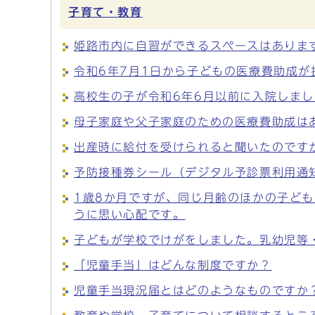
子育て・教育
姫路市内に自習ができるスペースはありま
令和6年7月1日から子どもの医療費助成
高校生の子が令和6年6月以前に入院しま
母子家庭や父子家庭のための医療費助成は
出産時に給付を受けられると聞いたのです
予防接種券シール（デジタル予診票利用通
1歳8か月ですが、同じ月齢のほかの子ど
うに思い心配です。
子どもが学校でけがをしました。乳幼児等
「児童手当」はどんな制度ですか？
児童手当現況届とはどのようなものですか