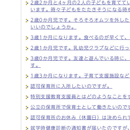
2歳2か月と4ヶ月の2人の子どもを育て
います。時々子どもをたたきそうになる時
2歳0か月児です。そろそろオムツを外し
いいのでしょうか。
3歳1か月になります。食べるのが早くて
2歳1か月児です。乳幼児クラブなどに行
3歳0か月児です。友達と遊んでいる時に
す。
1歳3か月になります。子育て支援施設な
認可保育所に入所したいのですが。
特別支援教育支援員とはどのようなことを
公立の保育所で保育士として働きたいので
認可保育所のお休み（休園日）は決められ
就学時健康診断の通知書が届いたのですが