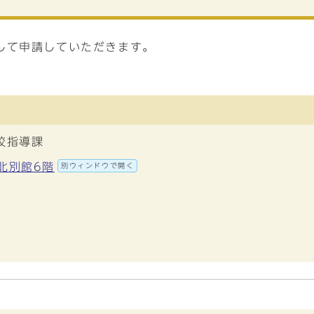
して申請していただきます。
校指導課
地北別館6階
別ウィンドウで開く