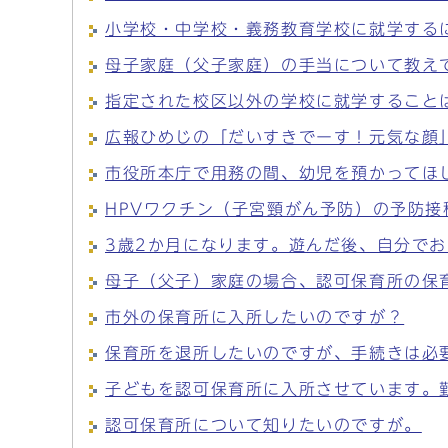
小学校・中学校・義務教育学校に就学する
母子家庭（父子家庭）の手当について教え
指定された校区以外の学校に就学すること
広報ひめじの「だいすきでーす！元気な顔
市役所本庁で用務の間、幼児を預かってほ
HPVワクチン（子宮頸がん予防）の予防接
3歳2か月になります。遊んだ後、自分で
母子（父子）家庭の場合、認可保育所の保
市外の保育所に入所したいのですが？
保育所を退所したいのですが、手続きは必
子どもを認可保育所に入所させています。
認可保育所について知りたいのですが。