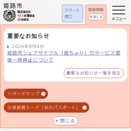
緊急情報
スマート
窓口
閉じる
メニュー
重要なお知らせ
2026年8月4日
姫路市シェアサイクル「姫ちゃり」のサービス提
供一時停止について
重要なお知らせ一覧を見る
ハザードマップ
災害避難カード「命のパスポート」
閉じる