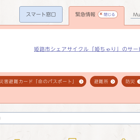
スマート
窓口
緊急情報
閉じる
Mul
姫路市シェアサイクル「姫ちゃり」のサー
災害避難カード「命のパスポート」
避難所
防災