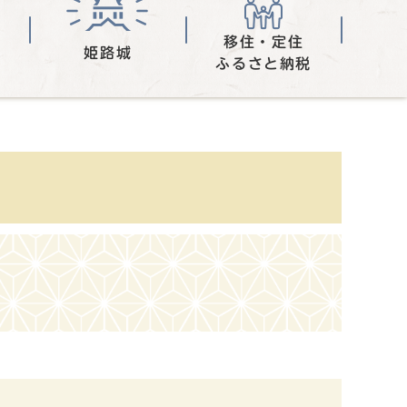
移住・定住
姫路城
ふるさと納税