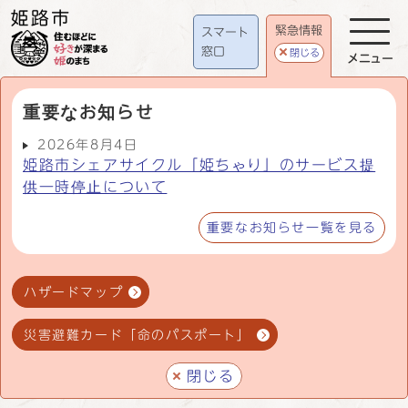
緊急情報
スマート
窓口
閉じる
メニュー
重要なお知らせ
2026年8月4日
姫路市シェアサイクル「姫ちゃり」のサービス提
供一時停止について
重要なお知らせ一覧を見る
ハザードマップ
災害避難カード「命のパスポート」
閉じる