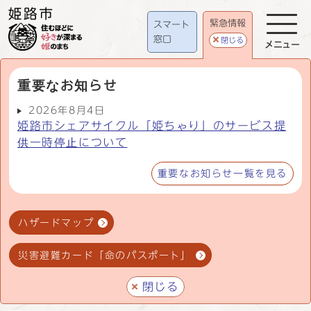
緊急情報
スマート
窓口
閉じる
メニュー
重要なお知らせ
2026年8月4日
姫路市シェアサイクル「姫ちゃり」のサービス提
供一時停止について
重要なお知らせ一覧を見る
ハザードマップ
災害避難カード「命のパスポート」
閉じる