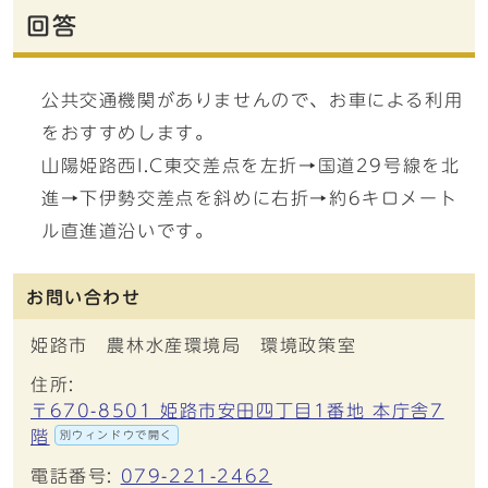
回答
公共交通機関がありませんので、お車による利用
をおすすめします。
山陽姫路西I.C東交差点を左折→国道29号線を北
進→下伊勢交差点を斜めに右折→約6キロメート
ル直進道沿いです。
お問い合わせ
姫路市 農林水産環境局 環境政策室
住所:
〒670-8501 姫路市安田四丁目1番地 本庁舎7
階
別ウィンドウで開く
電話番号:
079-221-2462