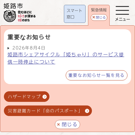
緊急情報
スマート
窓口
閉じる
メニュー
重要なお知らせ
2026年8月4日
姫路市シェアサイクル「姫ちゃり」のサービス提
供一時停止について
重要なお知らせ一覧を見る
ハザードマップ
災害避難カード「命のパスポート」
閉じる