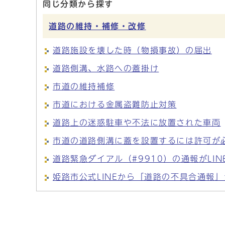
同じ分類から探す
道路の維持・補修・改修
道路施設を壊した時（物損事故）の届出
道路側溝、水路への蓋掛け
市道の維持補修
市道における金属盗難防止対策
道路上の迷惑駐車や不法に放置された車両
市道の道路側溝に蓋を設置するには許可が
道路緊急ダイアル（#9910）の通報がLI
姫路市公式LINEから「道路の不具合通報