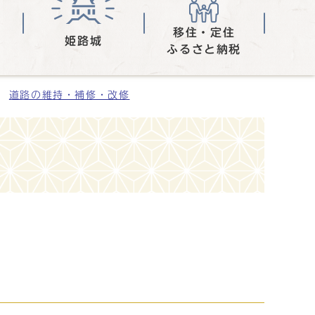
移住・定住
姫路城
ふるさと納税
道路の維持・補修・改修