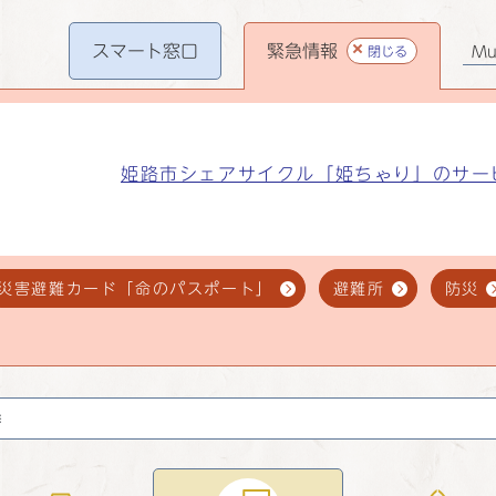
スマート
窓口
緊急情報
閉じる
Mul
姫路市シェアサイクル「姫ちゃり」のサー
災害避難カード「命のパスポート」
避難所
防災