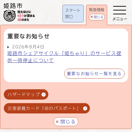
緊急情報
スマート
窓口
閉じる
メニュー
重要なお知らせ
2026年8月4日
姫路市シェアサイクル「姫ちゃり」のサービス提
供一時停止について
重要なお知らせ一覧を見る
ハザードマップ
災害避難カード「命のパスポート」
閉じる