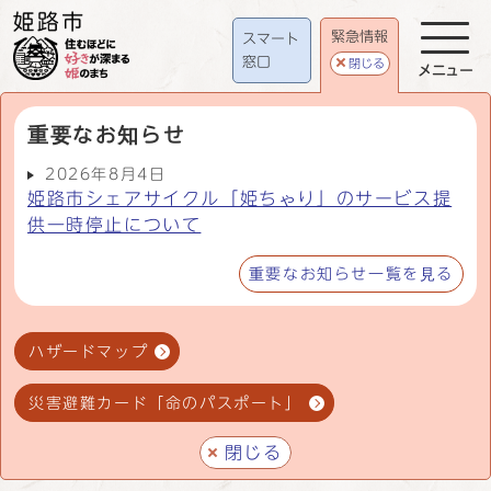
緊急情報
スマート
窓口
閉じる
メニュー
重要なお知らせ
2026年8月4日
姫路市シェアサイクル「姫ちゃり」のサービス提
供一時停止について
重要なお知らせ一覧を見る
ハザードマップ
災害避難カード「命のパスポート」
閉じる