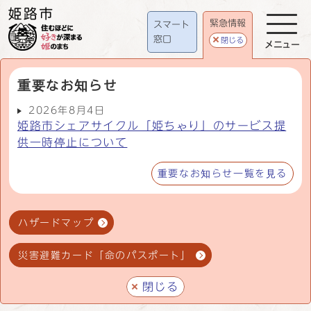
緊急情報
スマート
窓口
閉じる
メニュー
重要なお知らせ
2026年8月4日
姫路市シェアサイクル「姫ちゃり」のサービス提
供一時停止について
重要なお知らせ一覧を見る
ハザードマップ
災害避難カード「命のパスポート」
閉じる