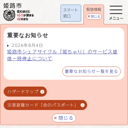
緊急情報
スマート
窓口
閉じる
メニュー
重要なお知らせ
2026年8月4日
姫路市シェアサイクル「姫ちゃり」のサービス提
供一時停止について
重要なお知らせ一覧を見る
ハザードマップ
災害避難カード「命のパスポート」
閉じる