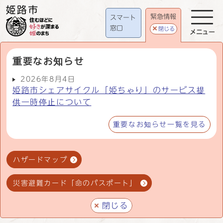
緊急情報
スマート
窓口
閉じる
メニュー
重要なお知らせ
2026年8月4日
姫路市シェアサイクル「姫ちゃり」のサービス提
供一時停止について
重要なお知らせ一覧を見る
ハザードマップ
災害避難カード「命のパスポート」
閉じる