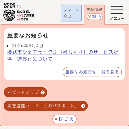
緊急情報
スマート
窓口
閉じる
メニュー
重要なお知らせ
2026年8月4日
姫路市シェアサイクル「姫ちゃり」のサービス提
供一時停止について
重要なお知らせ一覧を見る
ハザードマップ
災害避難カード「命のパスポート」
閉じる