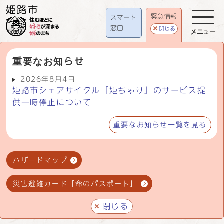
緊急情報
スマート
窓口
閉じる
メニュー
重要なお知らせ
2026年8月4日
姫路市シェアサイクル「姫ちゃり」のサービス提
供一時停止について
重要なお知らせ一覧を見る
ハザードマップ
災害避難カード「命のパスポート」
閉じる