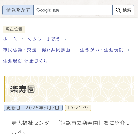
情報を探す
検索
現在位置
ホーム
くらし・手続き
市民活動・交流・男女共同参画
生きがい・生涯現役
生涯現役 健康づくり
楽寿園
更新日：
2026年5月7日
ID:7179
老人福祉センター「姫路市立楽寿園」をご紹介し
ます。