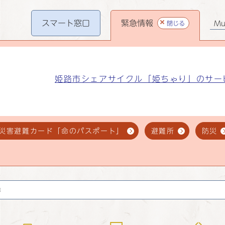
スマート
窓口
緊急情報
閉じる
Mul
姫路市シェアサイクル「姫ちゃり」のサー
災害避難カード「命のパスポート」
避難所
防災