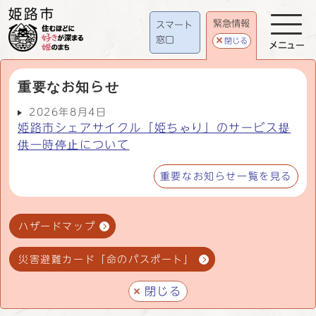
緊急情報
スマート
窓口
閉じる
メニュー
重要なお知らせ
2026年8月4日
姫路市シェアサイクル「姫ちゃり」のサービス提
供一時停止について
重要なお知らせ一覧を見る
ハザードマップ
災害避難カード「命のパスポート」
閉じる