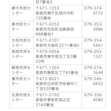
目7番地3
網干市民セ
〒671-1253
079-274-
ンター
姫路市網干区垣内中町
4772
120番地
東市民セン
〒671-0252
079-253-
ター
姫路市花田町加納原田
3986
888番地1
大的市民セ
〒671-0101
079-254-
ンター
姫路市大塩町2211番地5
5461
高岡市民セ
〒670-0056
079-292-
ンター
姫路市東今宿五丁目3番
1321
20号
勝原市民セ
〒671-1203
079-274-
ンター
姫路市勝原区丁743番地
1648
灘市民セン
〒672-8021
079-246-
ター
姫路市白浜町宇佐崎中二
0852
丁目520番地
北部市民セ
〒671-2192
079-336-
ンター
姫路市夢前町前之庄
4080
2160番地