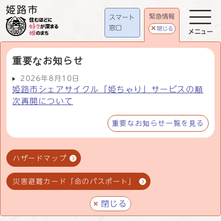
緊急情報
スマート
窓口
閉じる
メニュー
重要なお知らせ
2026年8月10日
姫路市シェアサイクル「姫ちゃり」サービスの順
次再開について
重要なお知らせ一覧を見る
ハザードマップ
災害避難カード「命のパスポート」
閉じる