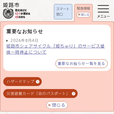
緊急情報
スマート
窓口
閉じる
メニュー
重要なお知らせ
2026年8月4日
姫路市シェアサイクル「姫ちゃり」のサービス提
供一時停止について
重要なお知らせ一覧を見る
ハザードマップ
災害避難カード「命のパスポート」
閉じる