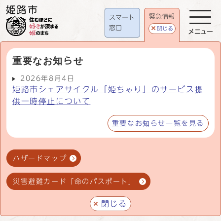
緊急情報
スマート
窓口
閉じる
メニュー
重要なお知らせ
2026年8月4日
姫路市シェアサイクル「姫ちゃり」のサービス提
供一時停止について
重要なお知らせ一覧を見る
ハザードマップ
災害避難カード「命のパスポート」
閉じる