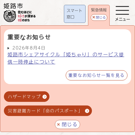
緊急情報
スマート
窓口
閉じる
メニュー
重要なお知らせ
2026年8月4日
姫路市シェアサイクル「姫ちゃり」のサービス提
供一時停止について
重要なお知らせ一覧を見る
ハザードマップ
災害避難カード「命のパスポート」
閉じる