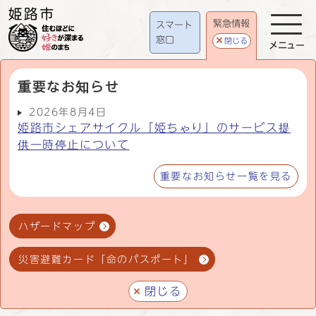
緊急情報
スマート
窓口
閉じる
メニュー
重要なお知らせ
2026年8月4日
姫路市シェアサイクル「姫ちゃり」のサービス提
供一時停止について
重要なお知らせ一覧を見る
ハザードマップ
災害避難カード「命のパスポート」
閉じる