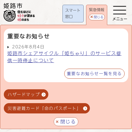
緊急情報
スマート
窓口
閉じる
メニュー
重要なお知らせ
2026年8月4日
姫路市シェアサイクル「姫ちゃり」のサービス提
供一時停止について
重要なお知らせ一覧を見る
ハザードマップ
災害避難カード「命のパスポート」
閉じる