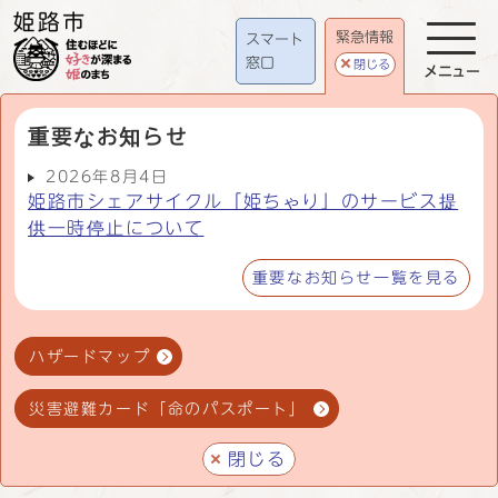
緊急情報
スマート
窓口
閉じる
メニュー
重要なお知らせ
2026年8月4日
姫路市シェアサイクル「姫ちゃり」のサービス提
供一時停止について
重要なお知らせ一覧を見る
ハザードマップ
災害避難カード「命のパスポート」
閉じる