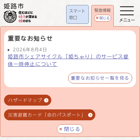
緊急情報
スマート
窓口
閉じる
メニュー
重要なお知らせ
2026年8月4日
姫路市シェアサイクル「姫ちゃり」のサービス提
供一時停止について
重要なお知らせ一覧を見る
ハザードマップ
災害避難カード「命のパスポート」
閉じる