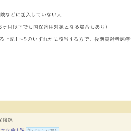
人
保険などに加入していない人
3ヶ月以下でも国保適用対象となる場合もあり）
ある上記1〜5のいずれかに該当する方で、後期高齢者医
保険課
 本庁舎1階
別ウィンドウで開く