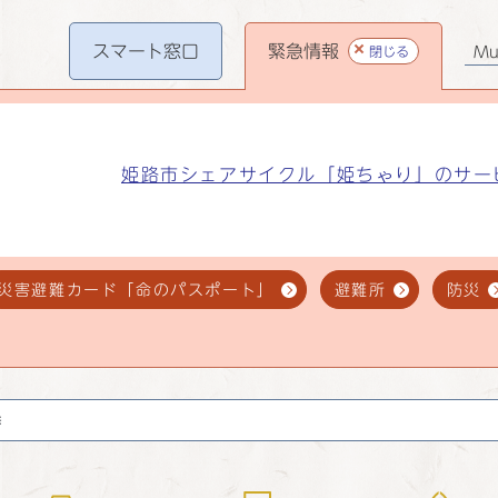
スマート
窓口
緊急情報
閉じる
Mul
姫路市シェアサイクル「姫ちゃり」のサー
災害避難カード「命のパスポート」
避難所
防災