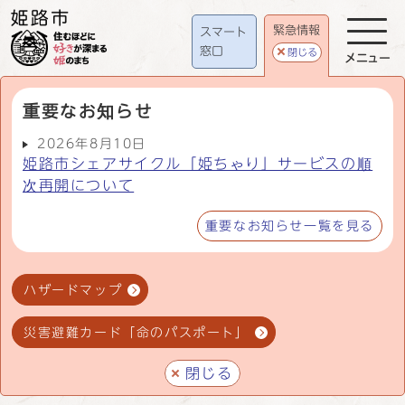
緊急情報
スマート
窓口
閉じる
メニュー
重要なお知らせ
2026年8月10日
姫路市シェアサイクル「姫ちゃり」サービスの順
次再開について
重要なお知らせ一覧を見る
ハザードマップ
災害避難カード「命のパスポート」
閉じる